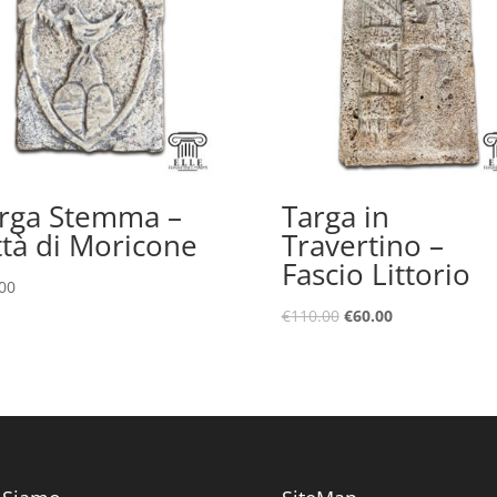
rga Stemma –
Targa in
ttà di Moricone
Travertino –
Fascio Littorio
00
Il
Il
€
110.00
€
60.00
prezzo
prezzo
originale
attuale
era:
è:
€110.00.
€60.00.