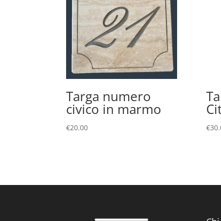
Targa numero
Ta
civico in marmo
Ci
€
20.00
€
30.