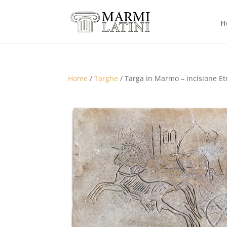
H
Home
/
Targhe
/ Targa in Marmo – incisione Et