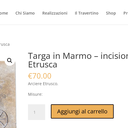
ome
Chi Siamo
Realizzazioni
Il Travertino
Shop
Pr
rusca
Targa in Marmo – incisio
Etrusca
€
70.00
Arciere Etrusco.
Misure:
Targa
Aggiungi al carrello
in
Marmo
-