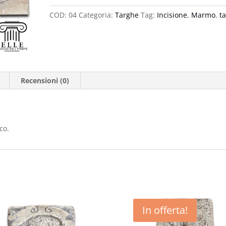
incisione
COD:
04
Categoria:
Targhe
Tag:
Incisione
,
Marmo
,
t
Etrusca
quantità
Recensioni (0)
co.
In offerta!