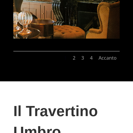
1
2
3
4
Accanto
Il Travertino
Umbro