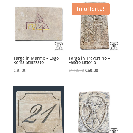
In offerta!
Targa in Marmo – Logo
Targa in Travertino –
Roma Stilizzato
Fascio Littorio
Il
Il
€
30.00
€
110.00
€
60.00
prezzo
prezzo
originale
attuale
era:
è:
€110.00.
€60.00.