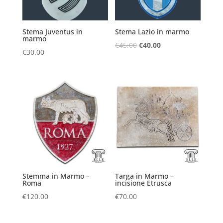
Stema Juventus in
Stema Lazio in marmo
marmo
Il
Il
€
45.00
€
40.00
€
30.00
prezzo
prezzo
originale
attuale
era:
è:
€45.00.
€40.00.
Stemma in Marmo –
Targa in Marmo –
Roma
incisione Etrusca
€
120.00
€
70.00