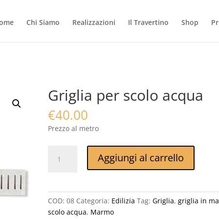
ome
Chi Siamo
Realizzazioni
Il Travertino
Shop
Pr
Griglia per scolo acqua
€
40.00
Prezzo al metro
Griglia
Aggiungi al carrello
per
scolo
acqua
quantità
COD:
08
Categoria:
Edilizia
Tag:
Griglia
,
griglia in m
scolo acqua
,
Marmo