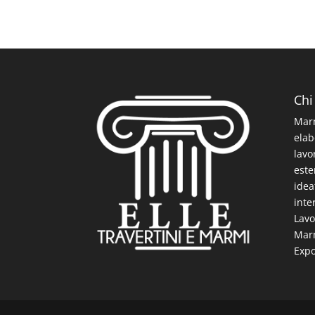
Chi
Marm
elab
lavo
este
idea
inte
Lavo
Marm
Expo