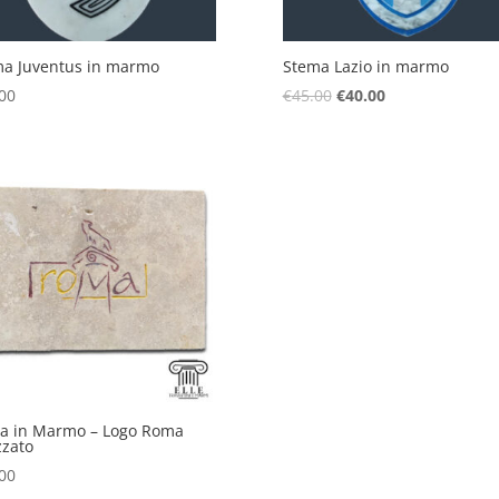
ma Juventus in marmo
Stema Lazio in marmo
Il
Il
00
€
45.00
€
40.00
prezzo
prezzo
originale
attuale
era:
è:
€45.00.
€40.00.
a in Marmo – Logo Roma
zzato
00